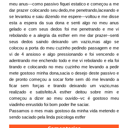
meu anus---como passivo fiquei estatico e começou a me
dar prazer colocando seu dedo,me penetrando,laceando e
se levantou e saiu dizendo me espere---voltou e me disse
esta a espera da sua dona e senti algo no meu anus
gelado e com seus dedos foi me penetrando e me vi
rebolando e a alegria da esther em me dar prazer--senti
seus dedos saindo deixando um vazio,mas algo se
colocou a porta do meu cuzinho pedindo passagem e me
vi de 4 ansioso e algo pressionando e foi vencendo e
adentrando me enchendo todo e me vi rebolando e ela foi
tirando e colocando no meu cuzinho me levando a pedir
mete gostoso minha dona,sacia o desejo deste passivo e
de pronto começou a socar forte sem dó me levando a
ficar sem forças e tirando deixando um vazio,mas
realizado e satisfeito.A esther deitou sobre mim e
começou a dizer ao meu ouvido--vc é gostoso meu
viadinho enrustido foi bom poder lhe saciar.
Passamos o mes mais gostoso da minha vida metendo e
sendo saciado pela linda psicologa estfer