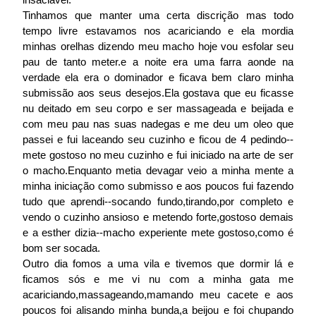
Tinhamos que manter uma certa discrição mas todo
tempo livre estavamos nos acariciando e ela mordia
minhas orelhas dizendo meu macho hoje vou esfolar seu
pau de tanto meter.e a noite era uma farra aonde na
verdade ela era o dominador e ficava bem claro minha
submissão aos seus desejos.Ela gostava que eu ficasse
nu deitado em seu corpo e ser massageada e beijada e
com meu pau nas suas nadegas e me deu um oleo que
passei e fui laceando seu cuzinho e ficou de 4 pedindo--
mete gostoso no meu cuzinho e fui iniciado na arte de ser
o macho.Enquanto metia devagar veio a minha mente a
minha iniciação como submisso e aos poucos fui fazendo
tudo que aprendi--socando fundo,tirando,por completo e
vendo o cuzinho ansioso e metendo forte,gostoso demais
e a esther dizia--macho experiente mete gostoso,como é
bom ser socada.
Outro dia fomos a uma vila e tivemos que dormir lá e
ficamos sós e me vi nu com a minha gata me
acariciando,massageando,mamando meu cacete e aos
poucos foi alisando minha bunda,a beijou e foi chupando