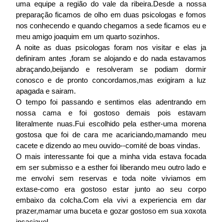
uma equipe a região do vale da ribeira.Desde a nossa
preparação ficamos de olho em duas psicologas e fomos
nos conhecendo e quando chegamos a sede ficamos eu e
meu amigo joaquim em um quarto sozinhos.
A noite as duas psicologas foram nos visitar e elas ja
definiram antes ,foram se alojando e do nada estavamos
abraçando,beijando e resolveram se podiam dormir
conosco e de pronto concordamos,mas exigiram a luz
apagada e sairam.
O tempo foi passando e sentimos elas adentrando em
nossa cama e foi gostoso demais pois estavam
literalmente nuas.Fui escolhido pela esther-uma morena
gostosa que foi de cara me acariciando,mamando meu
cacete e dizendo ao meu ouvido--comité de boas vindas.
O mais interessante foi que a minha vida estava focada
em ser submisso e a esther foi liberando meu outro lado e
me envolvi sem reservas e toda noite viviamos em
extase-como era gostoso estar junto ao seu corpo
embaixo da colcha.Com ela vivi a experiencia em dar
prazer,mamar uma buceta e gozar gostoso em sua xoxota
insaciavel.