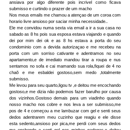
ansiava por algo diferente pois incrivel como ficava
submisso e curtindo o prazer de um macho
Nos meus emails me chamou a atençao de um coroa com
horario livre ansioso por saciar minha necessidade..
Ele me convidou numa sexta via email a ir a sua casa no
sabado as 8 hs pois sua esposa estava viajando e quando
dei por mim dei ok e as 8 hs estava a porta do seu
condominio com a devida autorizaçao e me recebeu na
porta com um sorriso cativante e adentramos no seu
apartamento,e de imediato mandou tirar a roupa e nus
sentamos no sofa e cai mamando sua rola,fiquei de 4 no
chaõ e me esbaldei gostoso,sem medo ,totalmente
submisso.
Me levou para seu quarto,ligou tv ,e deitou me encochando
gostoso,e me dizia não podemos fazer barulho por causa
dos vizinhos.Gostoso demais para um viadinho quando
nosso macho nos cobre e nos leva a ser submisso,me
pos de 4 e começou a me lambuzar com gel e senti seus
dedos adentrarem meu cuzinho que reagiu e ele disse
esta sedento,ansioso por pica,me perdi com seus dedos
me enchendo e senti gel nas minhas nadegas,e deitou