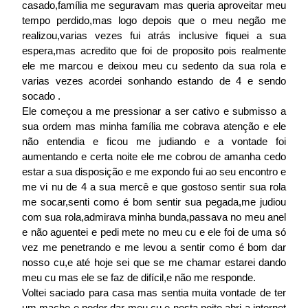
casado,família me seguravam mas queria aproveitar meu
tempo perdido,mas logo depois que o meu negão me
realizou,varias vezes fui atrás inclusive fiquei a sua
espera,mas acredito que foi de proposito pois realmente
ele me marcou e deixou meu cu sedento da sua rola e
varias vezes acordei sonhando estando de 4 e sendo
socado .
Ele começou a me pressionar a ser cativo e submisso a
sua ordem mas minha família me cobrava atenção e ele
não entendia e ficou me judiando e a vontade foi
aumentando e certa noite ele me cobrou de amanha cedo
estar a sua disposição e me expondo fui ao seu encontro e
me vi nu de 4 a sua mercê e que gostoso sentir sua rola
me socar,senti como é bom sentir sua pegada,me judiou
com sua rola,admirava minha bunda,passava no meu anel
e não aguentei e pedi mete no meu cu e ele foi de uma só
vez me penetrando e me levou a sentir como é bom dar
nosso cu,e até hoje sei que se me chamar estarei dando
meu cu mas ele se faz de difícil,e não me responde.
Voltei saciado para casa mas sentia muita vontade de ter
um macho e poder dar meu cu e nesta noite abri a internet