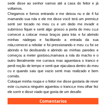
sede disse ao senhor vamos até a casa do feitor e já
voltamos.
Chegamos e fomos entrando e me deixou nu e de 4 fui
mamando sua rola e ele me disse você terá um premio,e
senti ser tocado no meu cu e um dedo me invadir e
submisso fiquei e senti algo grosso a porta do meu cu,e
comecei a colocar meus braços para trás e fui abrindo
minhas nádegas e facilitando a entrada da sua
rola,comecei a rebolar e foi pressionando e meu cu foi se
abrindo e foi deslisando e abrindo as minhas paredes e
começou a meter gostoso,mamava a rola do macho e o
outro literalmente me currava mas aguentava o tranco e
perdi noção de tempo e senti que ejaculava dentro do meu
cu e quando saiu que vazio senti mas realizado e bem
comido.
Coloquei minha roupa e o feitor me disse gostaria de rever
este cu,nunca ninguém aguentou o tranco,e meu olhar fez
ele sorrir e disse viado que gosta de um desafio
Comentarios