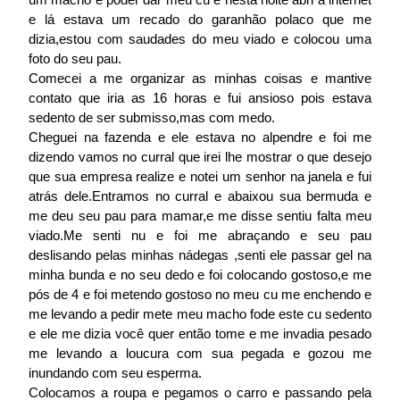
e lá estava um recado do garanhão polaco que me
dizia,estou com saudades do meu viado e colocou uma
foto do seu pau.
Comecei a me organizar as minhas coisas e mantive
contato que iria as 16 horas e fui ansioso pois estava
sedento de ser submisso,mas com medo.
Cheguei na fazenda e ele estava no alpendre e foi me
dizendo vamos no curral que irei lhe mostrar o que desejo
que sua empresa realize e notei um senhor na janela e fui
atrás dele.Entramos no curral e abaixou sua bermuda e
me deu seu pau para mamar,e me disse sentiu falta meu
viado.Me senti nu e foi me abraçando e seu pau
deslisando pelas minhas nádegas ,senti ele passar gel na
minha bunda e no seu dedo e foi colocando gostoso,e me
pós de 4 e foi metendo gostoso no meu cu me enchendo e
me levando a pedir mete meu macho fode este cu sedento
e ele me dizia você quer então tome e me invadia pesado
me levando a loucura com sua pegada e gozou me
inundando com seu esperma.
Colocamos a roupa e pegamos o carro e passando pela